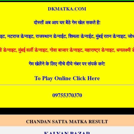
DKMATKA.COM
दोस्तों अब आप घर बैठे गेम खेल सकते है!
इट, नटराज डे/नाइट, राजस्थान डे/नाईट, शिमला डे/नाईट, मुंबई रतन डे/नाइट, जोध
डे/नाइट, मुंबई वर्ली डे/नाइट, गोवा बाजार डे/नाइट, महाराष्ट्र डे/नाइट, धनलक्ष्मी
गेम खेलेंने के लिए नीचे दीये नंबर पर संपर्क करे!
To Play Online Click Here
09755370370
CHANDAN SATTA MATKA RESULT
KALYAN BAZAR