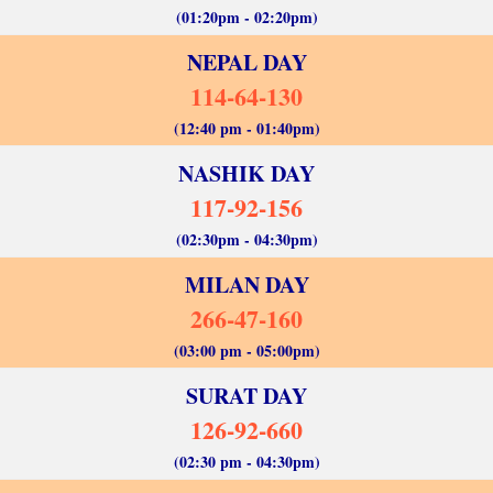
(01:20pm - 02:20pm)
NEPAL DAY
114-64-130
(12:40 pm - 01:40pm)
NASHIK DAY
117-92-156
(02:30pm - 04:30pm)
MILAN DAY
266-47-160
(03:00 pm - 05:00pm)
SURAT DAY
126-92-660
(02:30 pm - 04:30pm)