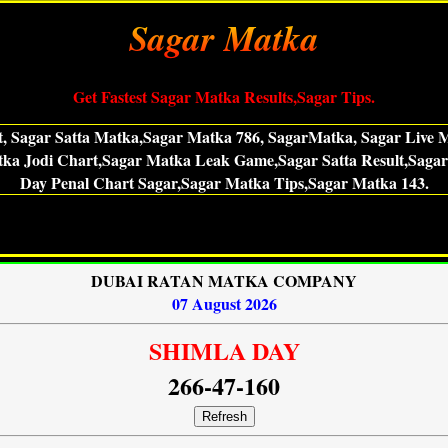
Sagar Matka
Get Fastest Sagar Matka Results,Sagar Tips.
ult, Sagar Satta Matka,Sagar Matka 786, SagarMatka, Sagar Live 
tka Jodi Chart,Sagar Matka Leak Game,Sagar Satta Result,Sagar
Day Penal Chart Sagar,Sagar Matka Tips,Sagar Matka 143.
DUBAI RATAN MATKA COMPANY
07 August 2026
SHIMLA DAY
266-47-160
Refresh