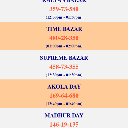
359-73-580
(12:30pm - 01:30pm)
TIME BAZAR
480-28-350
(01:00pm - 02:00pm)
SUPREME BAZAR
458-73-355
(12:30pm - 01:30pm)
AKOLA DAY
169-64-680
(12:40pm - 01:40pm)
MADHUR DAY
146-19-135