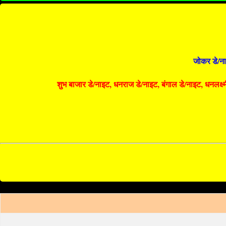
जोकर डे/ना
शुभ बाजार डे/नाइट, धनराज डे/नाइट, बंगाल डे/नाइट, धनलक्ष्मी 