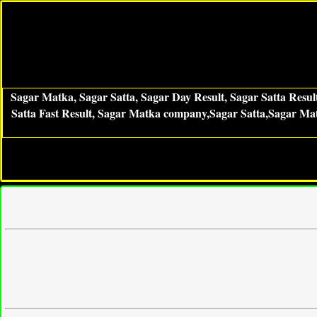
Sagar Matka, Sagar Satta, Sagar Day Result, Sagar Satta Res
Satta Fast Result, Sagar Matka company,Sagar Satta,Sagar Ma