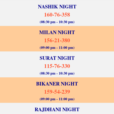
NASHIK NIGHT
160-76-358
(08:30 pm - 10:30 pm)
MILAN NIGHT
156-21-380
(09:00 pm - 11:00 pm)
SURAT NIGHT
115-76-330
(08:30 pm - 10:30 pm)
BIKANER NIGHT
159-54-239
(09:00 pm - 11:00 pm)
RAJDHANI NIGHT