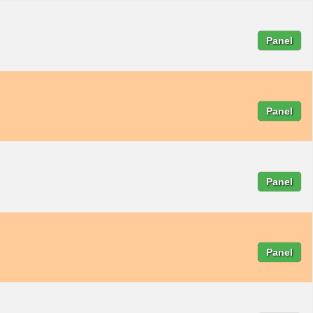
Panel
Panel
Panel
Panel