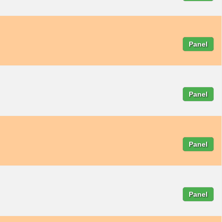
Panel
Panel
Panel
Panel