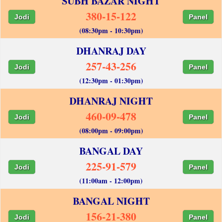
SUBH BAZAR NIGHT
380-15-122
Jodi
Panel
(08:30pm - 10:30pm)
DHANRAJ DAY
257-43-256
Jodi
Panel
(12:30pm - 01:30pm)
DHANRAJ NIGHT
460-09-478
Jodi
Panel
(08:00pm - 09:00pm)
BANGAL DAY
225-91-579
Jodi
Panel
(11:00am - 12:00pm)
BANGAL NIGHT
156-21-380
Jodi
Panel