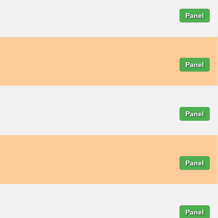
Panel
Panel
Panel
Panel
Panel