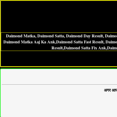
Daimond Matka, Daimond Satta, Daimond Day Result, Daimo
Daimond Matka Aaj Ka Ank,Daimond Satta Fast Result, Dai
Result,Daimond Satta Fix Ank,Dai
अगर आप 