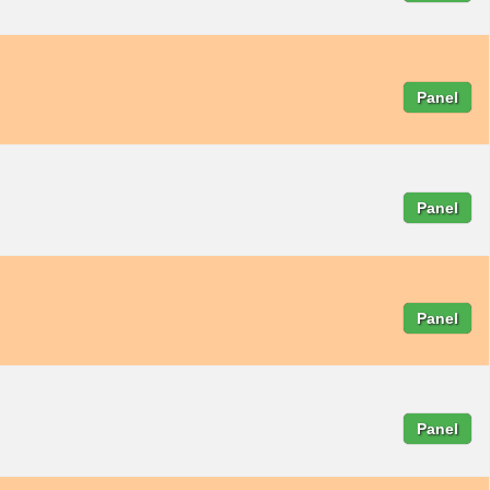
Panel
Panel
Panel
Panel