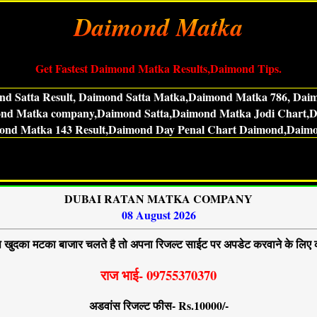
Daimond Matka
Get Fastest Daimond Matka Results,Daimond Tips.
nd Satta Result, Daimond Satta Matka,Daimond Matka 786, Daim
mond Matka company,Daimond Satta,Daimond Matka Jodi Chart,
mond Matka 143 Result,Daimond Day Penal Chart Daimond,Daim
DUBAI RATAN MATKA COMPANY
08 August 2026
खुदका मटका बाजार चलते है तो अपना रिजल्ट साईट पर अपडेट करवाने के लिए 
राज भाई- 09755370370
अडवांस रिजल्ट फीस- Rs.10000/-