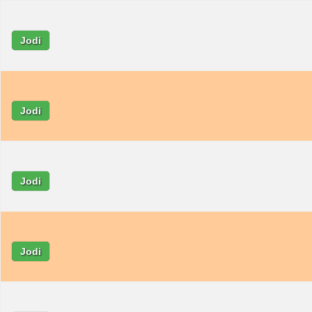
Jodi
Jodi
Jodi
Jodi