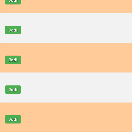
Jodi
Jodi
Jodi
Jodi
Jodi