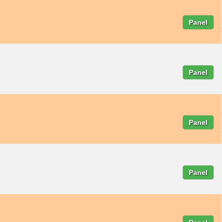
Panel
Panel
Panel
Panel