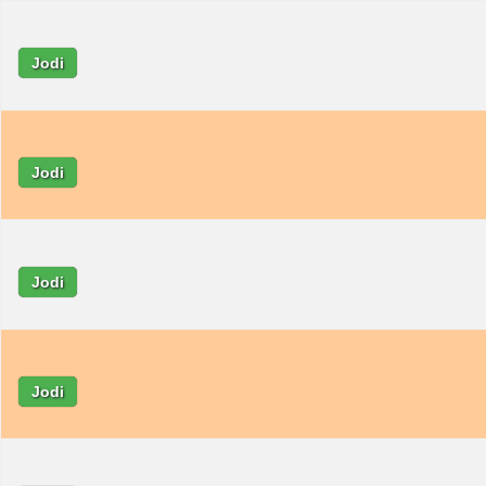
Jodi
Jodi
Jodi
Jodi