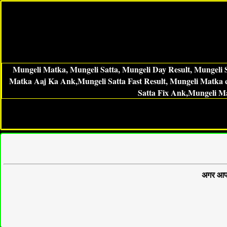
Mungeli Matka, Mungeli Satta, Mungeli Day Result, Mungeli 
Matka Aaj Ka Ank,Mungeli Satta Fast Result, Mungeli Matka
Satta Fix Ank,Mungeli M
अगर आप 