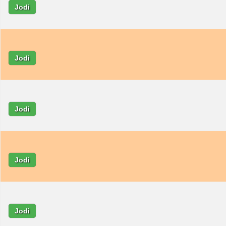
Jodi
Jodi
Jodi
Jodi
Jodi