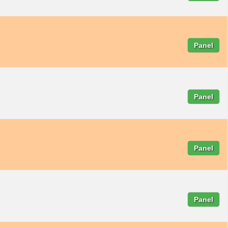
Panel
Panel
Panel
Panel