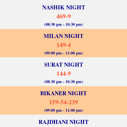
NASHIK NIGHT
469-9
(08:30 pm - 10:30 pm)
MILAN NIGHT
149-4
(09:00 pm - 11:00 pm)
SURAT NIGHT
144-9
(08:30 pm - 10:30 pm)
BIKANER NIGHT
159-54-239
(09:00 pm - 11:00 pm)
RAJDHANI NIGHT