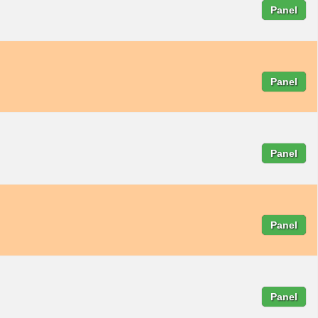
Panel
Panel
Panel
Panel
Panel