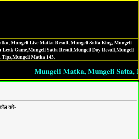
tka, Mungeli Live Matka Result, Mungeli Satta King, Mungeli
 Leak Game,Mungeli Satta Result,Mungeli Day Result,Mungeli
 Tips,Mungeli Matka 143.
Mungeli Matka, Mungeli Satta, Munge
कॉल करे-